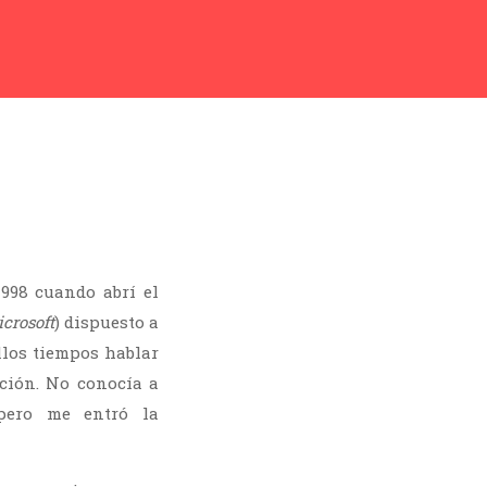
1998 cuando abrí el
crosoft
) dispuesto a
los tiempos hablar
cción. No conocía a
 pero me entró la