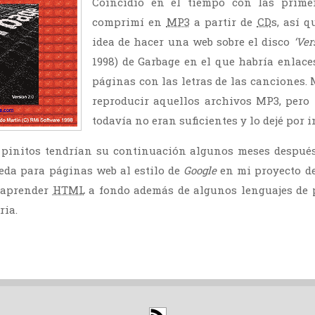
Coincidió en el tiempo con las prime
comprimí en
MP3
a partir de
CD
s, así q
idea de hacer una web sobre el disco
‘Ver
1998) de Garbage en el que habría enlace
páginas con las letras de las canciones. 
reproducir aquellos archivos MP3, pero
todavía no eran suficientes y lo dejé por 
 pinitos tendrían su continuación algunos meses despué
eda para páginas web al estilo de
Google
en mi proyecto de 
e aprender
HTML
a fondo además de algunos lenguajes de 
ria.