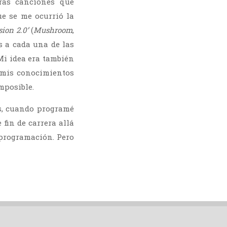
ras canciones que
ue se me ocurrió la
sion 2.0’
(
Mushroom
,
s a cada una de las
Mi idea era también
 mis conocimientos
imposible.
s, cuando programé
fin de carrera allá
programación. Pero