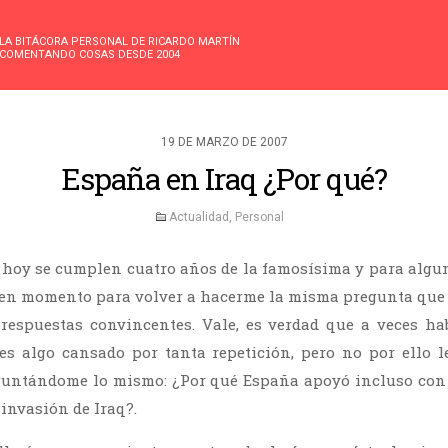
LA BITÁCORA PERSONAL DE RICARDO MARTÍN
COMENTANDO COSAS DESDE 2004
19 DE MARZO DE 2007
España en Iraq ¿Por qué?
Actualidad
,
Personal
oy se cumplen cuatro años de la famosísima y para algun
buen momento para volver a hacerme la misma pregunta que 
respuestas convincentes. Vale, es verdad que a veces hab
es algo cansado por tanta repetición, pero no por ello l
guntándome lo mismo: ¿Por qué España apoyó incluso con 
 invasión de Iraq?.