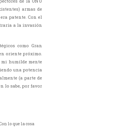
spectores de la ONU
xistentes) armas de
era patente. Con el
raria a la invasión
tégicos como Gran
en oriente próximo.
e mi humilde mente
siendo una potencia
lmente (a parte de
n lo sabe, por favor
on lo que la cosa