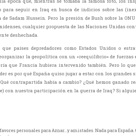
la época que, mientras se tomaba la famosa foto, los in
para seguir en Iraq en busca de indicios sobre las (ine
 de Sadam Hussein. Pero la presión de Bush sobre la ONU 
unidenses, cualquier propuesta de las Naciones Unidas cont
ente deshechada.
 que países depredadores como Estados Unidos o estra
eorganizar la geopolítica con un «reequilibrio» de fuerzas 
ría que Francia hubiera intervenido también. Pero lo qu
der es por qué España quiso jugar a estar con los grandes 
¿Qué contrapartida había a cambio? ¿Qué hemos ganado rea
) con nuestra participación en la guerra de Iraq? Si alguie
.
vores personales para Aznar…y amistades. Nada para España. C