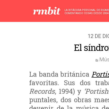
LA BITÁCORA PERSONAL DE RICA
COMENTANDO COSAS DESDE 2004
12 DE D
El síndr
Mús
La banda británica
Porti
favoritas. Sus dos tra
Records
, 1994) y
‘Portish
puntales, dos obras maes
devenir de la música de