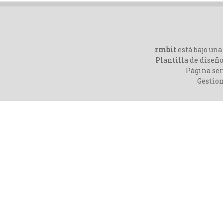
rmbit
está bajo un
Plantilla de diseño
Página ser
Gestio