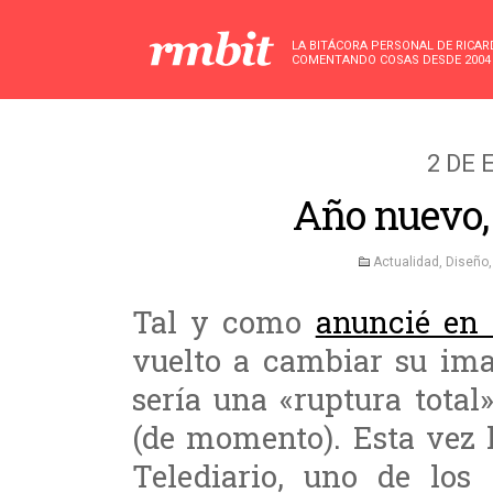
LA BITÁCORA PERSONAL DE RICA
COMENTANDO COSAS DESDE 2004
2 DE 
Año nuevo,
Actualidad
,
Diseño
Tal y como
anuncié en 
vuelto a cambiar su ima
sería una «ruptura total
(de momento). Esta vez l
Telediario, uno de los 