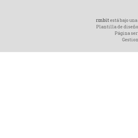
rmbit
está bajo un
Plantilla de diseño
Página ser
Gestio