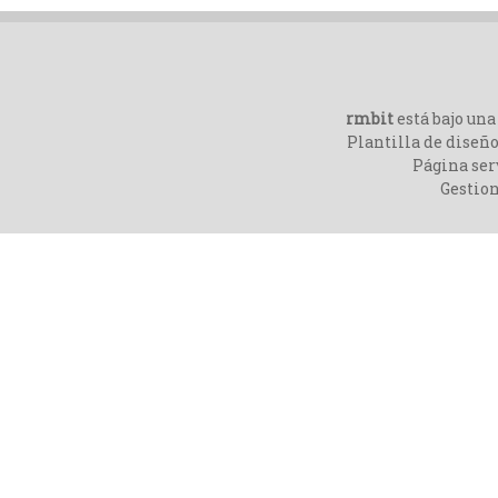
rmbit
está bajo un
Plantilla de diseño
Página ser
Gestio