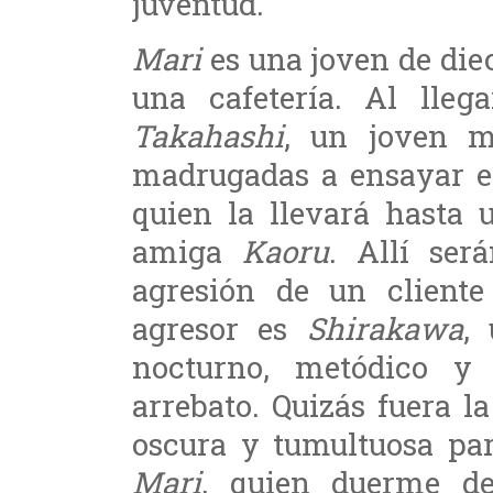
juventud.
Mari
es una joven de die
una cafetería. Al lle
Takahashi
, un joven m
madrugadas a ensayar en
quien la llevará hasta
amiga
Kaoru
. Allí ser
agresión de un cliente
agresor es
Shirakawa
,
nocturno, metódico y
arrebato. Quizás fuera 
oscura y tumultuosa p
Mari
, quien duerme d