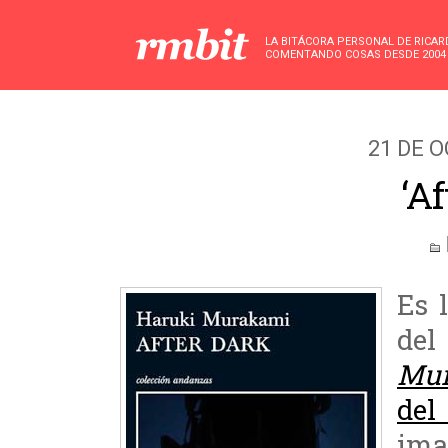
LA BITÁCORA PERSONAL DE RICA
COMENTANDO COSAS DESDE 2004
21 DE 
‘Af
Es 
de
Mu
del
ima