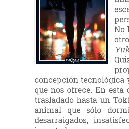
es
per
No 
otr
Yuk
Qu
pro
concepción tecnológica 
que nos ofrece. En esta 
trasladado hasta un Tok
animal que sólo dormi
desarraigados, insatisf