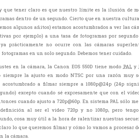
 que tener claro es que nuestro límite es la ilusión de mo
ramas dentro de un segundo. Cierto que en nuestra cultura
nemos algunos añitos) estamos acostumbrados a ver las cám
tivas por ejemplo) a una tasa de fotogramas por segundo 
 ya prácticamente no ocurre con las cámaras superlen
e fotogramas en un solo segundo. Debemos tener cuidado.
justes en la cámara, la Canon EOS 550D tiene modo
PAL
y
o siempre la ajusto en modo NTSC por una razón muy se
 acostumbrado a filmar siempre a 1080p@24p (24p signi
egundo) excepto cuando sé expresamente que con el víde
ntonces cuando ajusto a 720p@60p. En sistema PAL sólo me
definición al ser el video 720p y no 1080p, pero teng
undo, cosa muy útil a la hora de ralentizar nuestras secuen
claro lo que queremos filmar y cómo lo vamos a procesar d
n la cámara.