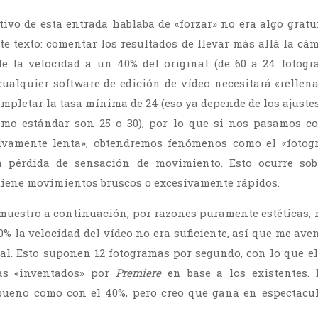
ativo de esta entrada hablaba de «forzar» no era algo gratu
te texto: comentar los resultados de llevar más allá la cá
de la velocidad a un 40% del original (de 60 a 24 fotogr
cualquier software de edición de vídeo necesitará «rellen
mpletar la tasa mínima de 24 (eso ya depende de los ajustes
omo estándar son 25 o 30), por lo que si nos pasamos co
ivamente lenta», obtendremos fenómenos como el «fotog
a pérdida de sensación de movimiento. Esto ocurre sob
tiene movimientos bruscos o excesivamente rápidos.
 muestro a continuación, por razones puramente estéticas, 
0% la velocidad del vídeo no era suficiente, así que me ave
nal. Esto suponen 12 fotogramas por segundo, con lo que el
as «inventados» por
Premiere
en base a los existentes. 
bueno como con el 40%, pero creo que gana en espectacul