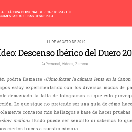
LA BITÁCORA PERSONAL DE RICARDO MARTÍN
COMENTANDO COSAS DESDE 2004
11 DE AGOSTO DE 2010
deo: Descenso Ibérico del Duero 2
Personal
,
Vídeos
,
Zamora
ién podría llamarse
«Cómo forzar la cámara lenta en la Cano
empos estoy experimentando con los diversos modos de pa
ote demasiado la falta de fotogramas ni que esto provoq
cción. Lo que sigue no pretende ser una guía de cómo hac
solamente contaros mis hallazgos a base de hacer prueba
«slow motion»
fluido puede ser sencillo si sabemos lo qu
s ciertos trucos a nuestra cámara.