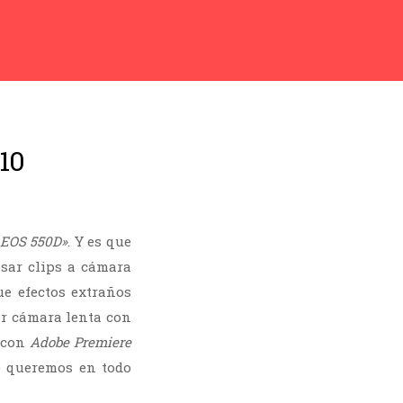
010
n EOS 550D»
. Y es que
sar clips a cámara
ue efectos extraños
er cámara lenta con
s con
Adobe Premiere
e queremos en todo