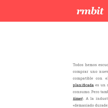
Todos hemos escuch
comprar uno nuev
compatible con e
planificada
es un s
consumo. Pero tamb
timer
). A la indus
«demasiado durader