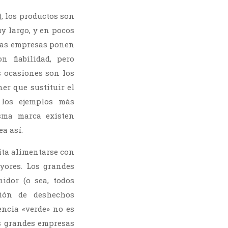
), los productos son
y largo, y en pocos
 Las empresas ponen
 fiabilidad, pero
s ocasiones son los
er que sustituir el
 los ejemplos más
isma marca existen
a así.
ita alimentarse con
yores. Los grandes
idor (o sea, todos
ción de deshechos
encia «verde» no es
s grandes empresas