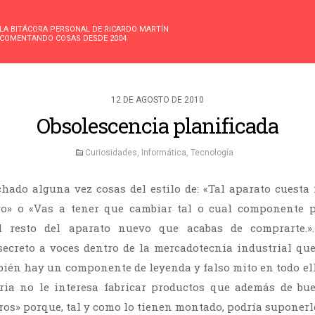
LA BITÁCORA PERSONAL DE RICARDO MARTÍN
COMENTANDO COSAS DESDE 2004
12 DE AGOSTO DE 2010
Obsolescencia planificada
Curiosidades
,
Informática
,
Tecnología
ado alguna vez cosas del estilo de: «Tal aparato cuesta
o» o «Vas a tener que cambiar tal o cual componente p
l resto del aparato nuevo que acabas de comprarte.
ecreto a voces dentro de la mercadotecnia industrial qu
ién hay un componente de leyenda y falso mito en todo el
tria no le interesa fabricar productos que además de bu
os» porque, tal y como lo tienen montado, podría suponerle