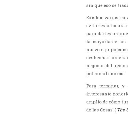
sin que eso se trad
Existen varios mo
evitar esta locura
para darles un nu
la mayoría de las
nuevo equipo como
deshechan ordenado
negocio del recic
potencial enorme.
Para terminar, y
interesante ponerl
amplio de cómo fun
de las Cosas’ (
‘The S