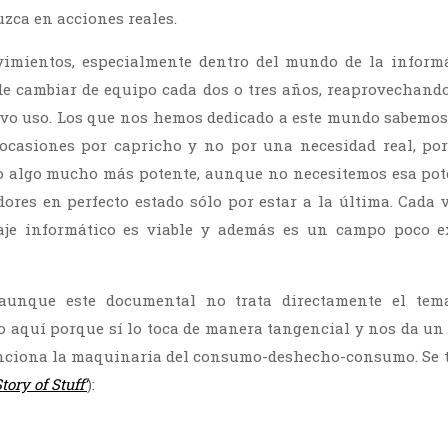
uzca en acciones reales.
vimientos, especialmente dentro del mundo de la informá
 de cambiar de equipo cada dos o tres años, reaprovechando
evo uso. Los que nos hemos dedicado a este mundo sabemo
 ocasiones por capricho y no por una necesidad real, po
 algo mucho más potente, aunque no necesitemos esa pot
res en perfecto estado sólo por estar a la última. Cada 
laje informático es viable y además es un campo poco 
 aunque este documental no trata directamente el tem
o aquí porque sí lo toca de manera tangencial y nos da un
ciona la maquinaria del consumo-deshecho-consumo. Se tr
tory of Stuff’
):