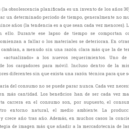
(la obsolescencia planificada es un invento de los años 30
ar un determinado periodo de tiempo, generalmente no mu
uince años (la tendencia es a que sean cada vez menores).
ello. Durante ese lapso de tiempo se comportan con
comienzan a fallar o los materiales se deterioran. En otra
 cambian, a menudo sin una razón clara más que la de ten
o «actualizado» a los nuevos requerimientos. Uno de
de los cargadores para móvil. Incluso dentro de la m
res diferentes sin que exista una razón técnica para que se
aria del consumo no se puede parar nunca. Cada vez neces
en más cantidad. Los beneficios han de ser cada vez ma
sta carrera en el consumo son, por supuesto, el consum
stro entorno natural, el medio ambiente. La produc
 y crece año tras año. Además, en muchos casos la conci
ategia de imagen más que añadir a la mercadotecnia de la