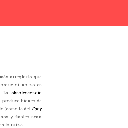
 más arreglarlo que
orque si no no es
». La
obsolescencia
e produce bienes de
lo (como la del
Sony
enos y fiables sean
s la ruina.