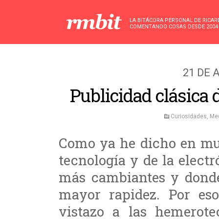
LA BITÁCORA PERSONAL DE RICA
COMENTANDO COSAS DESDE 2004
21 DE 
Publicidad clásica 
Curiosidades
,
Med
Como ya he dicho en muc
tecnología y de la elect
más cambiantes y donde
mayor rapidez. Por es
vistazo a las hemerote