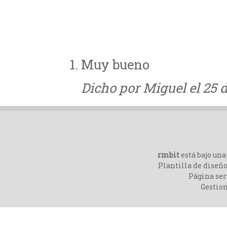
Muy bueno
Dicho por Miguel el 25 d
rmbit
está bajo un
Plantilla de diseño
Página ser
Gestio