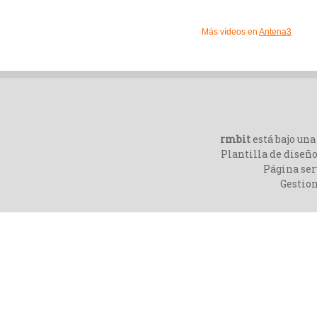
Más vídeos en
Antena3
rmbit
está bajo un
Plantilla de diseño
Página ser
Gestio