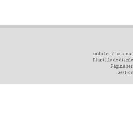
rmbit
está bajo un
Plantilla de diseño
Página ser
Gestio