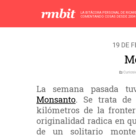
LA BITÁCORA PERSONAL DE RICA
COMENTANDO COSAS DESDE 2004
19 DE 
M
Curios
La semana pasada tuv
Monsanto
. Se trata de
kilómetros de la fronte
originalidad radica en q
de un solitario monte 