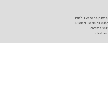
rmbit
está bajo un
Plantilla de diseño
Página ser
Gestio