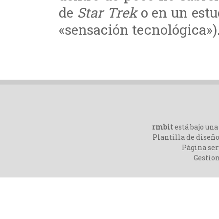
de
Star Trek
o en un estud
«sensación tecnológica»)
rmbit
está bajo un
Plantilla de diseño
Página ser
Gestio