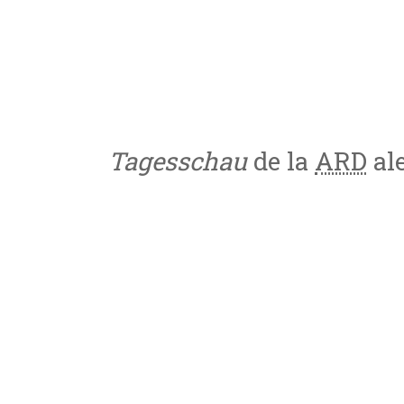
Tagesschau
de la
ARD
al