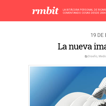
LA BITÁCORA PERSONAL DE RICA
COMENTANDO COSAS DESDE 2004
19 DE
La nueva ima
Diseño
,
Medi