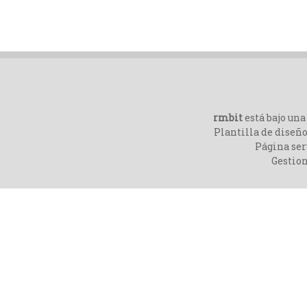
rmbit
está bajo un
Plantilla de diseño
Página ser
Gestio