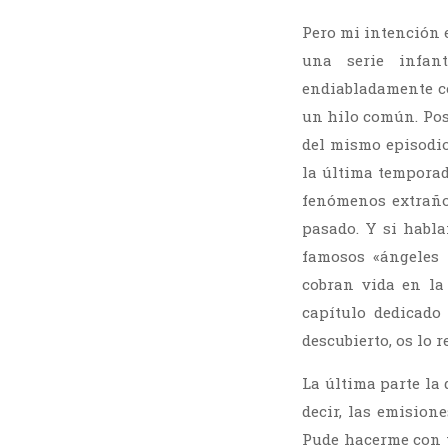
Pero mi intención 
una serie infan
endiabladamente c
un hilo común. Pos
del mismo episodio
la última tempora
fenómenos extraño
pasado. Y si habl
famosos «ángeles 
cobran vida en la
capítulo dedicad
descubierto, os lo 
La última parte la
decir, las emision
Pude hacerme con t