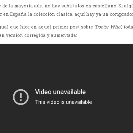
 de la mayoría aún no hay subtítulos en castellano. Si algú
ar en España la colección clásica, aquí hay ya un comprador
igual que hice en aquel primer post sobre
‘Doctor Who’
, tod
en versión corregida y aumentada: