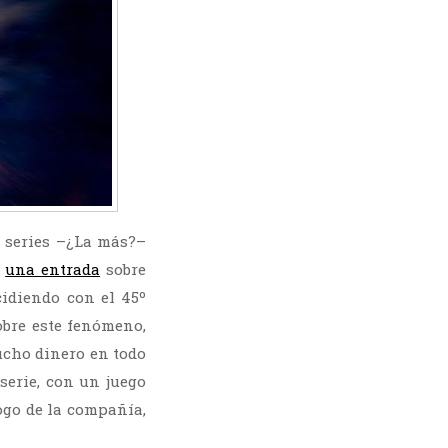
s series –¿La más?–
í
una entrada
sobre
idiendo con el 45º
bre este fenómeno,
ucho dinero en todo
serie, con un juego
logo de la compañía,