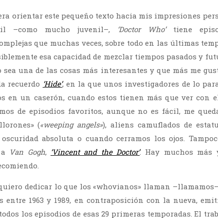
era orientar este pequeño texto hacia mis impresiones perso
til –como mucho juvenil–,
‘Doctor Who’
tiene epis
omplejas que muchas veces, sobre todo en las últimas tem
iblemente esa capacidad de mezclar tiempos pasados y fut
 sea una de las cosas más interesantes y que más me gust
da recuerdo
‘Hide’
, en la que unos investigadores de lo pa
s en un caserón, cuando estos tienen más que ver con el
amos de episodios favoritos, aunque no es fácil, me que
llorones» (
«weeping angels»
), aliens camuflados de estat
 oscuridad absoluta o cuando cerramos los ojos. Tampoc
o a
Van Gogh
,
‘Vincent and the Doctor’
. Hay muchos más y
recomiendo.
 quiero dedicar lo que los «whovianos» llaman –llamamos– l
es entre 1963 y 1989, en contraposición con la nueva, emit
odos los episodios de esas 29 primeras temporadas. El trab