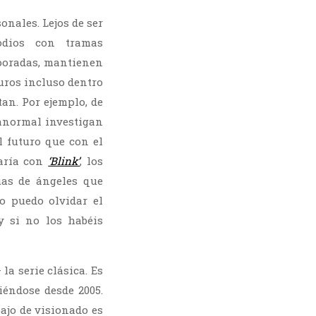
nales. Lejos de ser
odios con tramas
poradas, mantienen
uros incluso dentro
an. Por ejemplo, de
ranormal investigan
 futuro que con el
daría con
‘Blink’
, los
uas de ángeles que
o puedo olvidar el
 si no los habéis
a serie clásica. Es
iéndose desde 2005.
ajo de visionado es