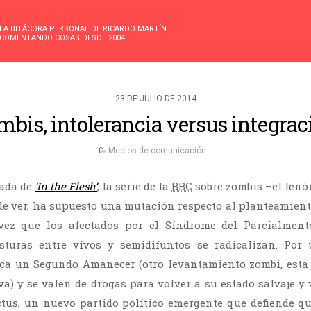
LA BITÁCORA PERSONAL DE RICARDO MARTÍN
COMENTANDO COSAS DESDE 2004
23 DE JULIO DE 2014
mbis, intolerancia versus integrac
Medios de comunicación
ada de
‘In the Flesh’
, la serie de la
BBC
sobre zombis –el fen
de ver, ha supuesto una mutación respecto al planteamiento
vez que los afectados por el Síndrome del Parcialmen
osturas entre vivos y semidifuntos se radicalizan. Por
sca un Segundo Amanecer (otro levantamiento zombi, esta 
a) y se valen de drogas para volver a su estado salvaje y v
ctus, un nuevo partido político emergente que defiende q