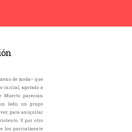
ión
ómeno de moda– que
 inicial, agotado a
te Muerto parecían
 un lado, un grupo
vez para aniquilar
iolento. Y por otro
ue los parcialmente