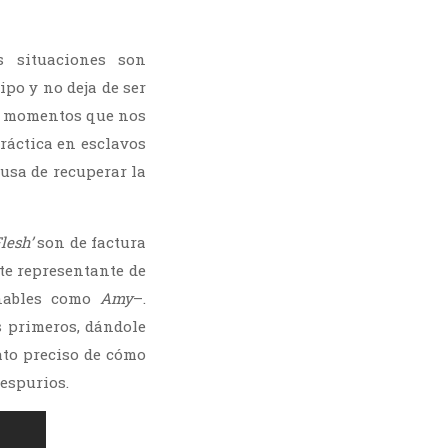
s situaciones son
ipo y no deja de ser
 a momentos que nos
práctica en esclavos
cusa de recuperar la
Flesh’
son de factura
te representante de
añables como
Amy
–.
s primeros, dándole
ato preciso de cómo
espurios.