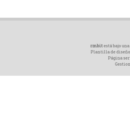
rmbit
está bajo un
Plantilla de diseño
Página ser
Gestio