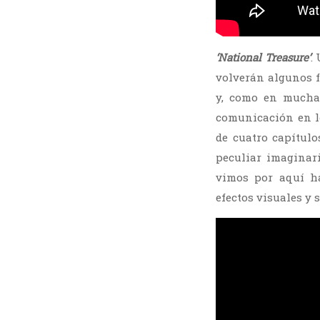
‘National Treasure’
.
volverán algunos f
y, como en muchas
comunicación en lo
de cuatro capítul
peculiar imaginar
vimos por aquí ha
efectos visuales y 