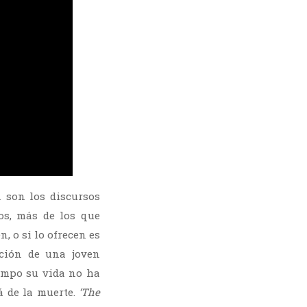
n son los discursos
os, más de los que
, o si lo ofrecen es
ición de una joven
iempo su vida no ha
á de la muerte.
‘The