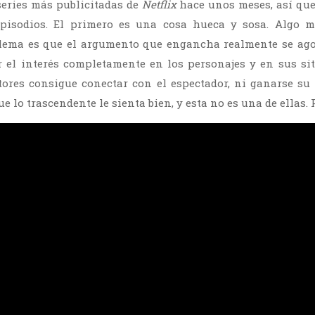
series más publicitadas de
Netflix
hace unos meses, así que 
pisodios. El primero es una cosa hueca y sosa. Algo m
oblema es que el argumento que engancha realmente se ago
r el interés completamente en los personajes y en sus si
tores consigue conectar con el espectador, ni ganarse su
e lo trascendente le sienta bien, y esta no es una de ellas. P