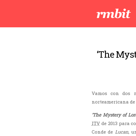
‘The Myste
Vamos con dos mi
norteamericana d
‘The Mystery of Lor
ITV
de 2013 para c
Conde de
Lucan
, u