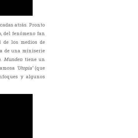
cadas atrás. Pronto
o, del fenómeno fan
l de los medios de
ta de una miniserie
n
.
Munden
tiene un
 famosa
‘Utopia’
(que
enfoques y algunos