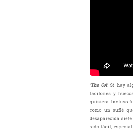
‘The OA’
. Si hay a
facilones y hueco
quisiera. Incluso f
como un suflé que
desaparecida siete
sido fácil, especi