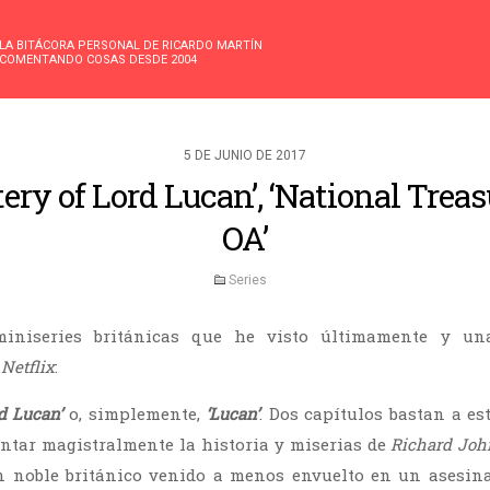
LA BITÁCORA PERSONAL DE RICARDO MARTÍN
COMENTANDO COSAS DESDE 2004
5 DE JUNIO DE 2017
ry of Lord Lucan’, ‘National Treas
OA’
Series
niseries británicas que he visto últimamente y un
e
Netflix
:
d Lucan’
o, simplemente,
‘Lucan’
. Dos capítulos bastan a es
ontar magistralmente la historia y miserias de
Richard Jo
n noble británico venido a menos envuelto en un asesin