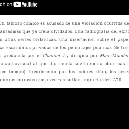
 Un famoso cómico es acusado de una violación ocurrida dé
antasmas que ya creía olvidados. Una radiografía del éxit
 otras series británicas, una disertación sobre el pape
s escándalos privados de los personajes públicos. Se tra
os producida por el
Channel 4
y dirigida por
Marc Munde
io audiovisual al que dio rienda suelta en su obra más
ce tiempo): Predilección por los colores flúor, los des
sonoros curiosos que a veces resultan inquietantes. 7/10.