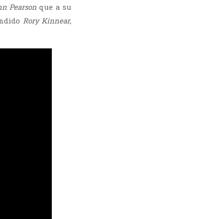
hn Pearson
que a su
éndido
Rory Kinnear
,