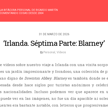
LA BITÁCORA PERSONAL DE RICARDO MARTÍN
COMENTANDO COSAS DESDE 2004
31 DE MARZO DE 2026
‘Irlanda. Séptima Parte: Blarney’
Personal
,
Vídeos
e vídeos sobre nuestro viaje a Irlanda con una visita sorp
o, es un jardín impresionante y frondoso, una colección de 
iano digno de
Downton Abbey
.
Blarney
es también donde se e
besada desde hace siglos por turistas anónimos y celebr
s nacionalidades. Incluso podemos ver que aparece en u
 puede ver en las imágenes, no fue un día apacible ni sole
ocuentes era bastante notable, con letreros que progresivam