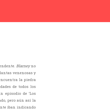
rendente.
Blarney
no
plantas venenosas y
ncuentra la piedra
idades de todos los
n episodio de ‘Los
ado, pero aún así la
ente iban indicando