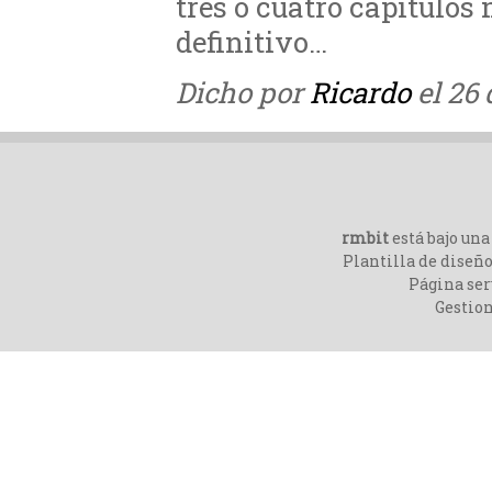
tres o cuatro capítulos
definitivo…
Dicho por
Ricardo
el 26 
rmbit
está bajo un
Plantilla de diseño
Página ser
Gestio