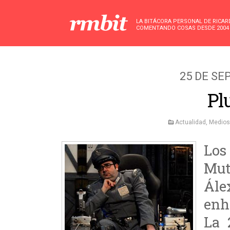
LA BITÁCORA PERSONAL DE RICA
COMENTANDO COSAS DESDE 2004
25 DE SE
Pl
Actualidad
,
Medios
Los
Mut
Ále
enh
La