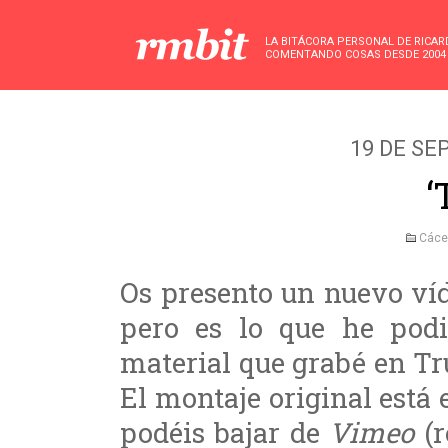
LA BITÁCORA PERSONAL DE RICA
COMENTANDO COSAS DESDE 2004
19 DE SE
‘
Cáce
Os presento un nuevo ví
pero es lo que he pod
material que grabé en Tr
El montaje original está 
podéis bajar de
Vimeo
(r