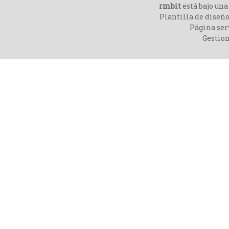
rmbit
está bajo un
Plantilla de diseño
Página ser
Gestio