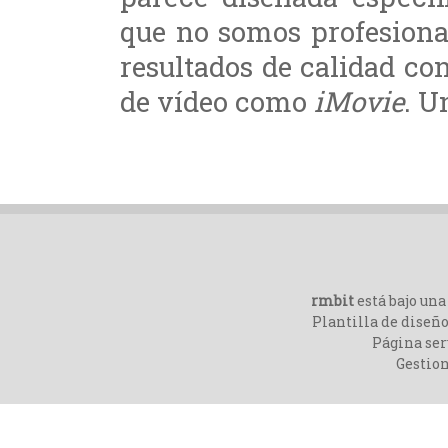
que no somos profesiona
resultados de calidad co
de vídeo como
iMovie
. U
rmbit
está bajo un
Plantilla de diseño
Página ser
Gestio