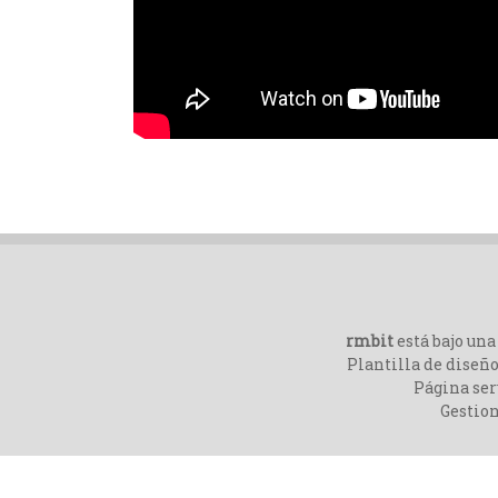
rmbit
está bajo un
Plantilla de diseño
Página ser
Gestio