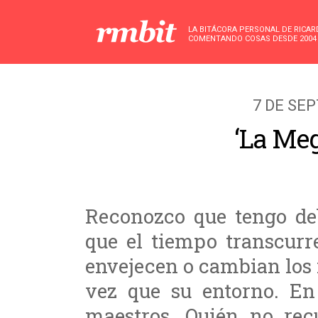
LA BITÁCORA PERSONAL DE RICA
COMENTANDO COSAS DESDE 2004
7 DE SE
‘La Meg
Reconozco que tengo deb
que el tiempo transcur
envejecen o cambian los i
vez que su entorno. En 
maestros. Quién no re