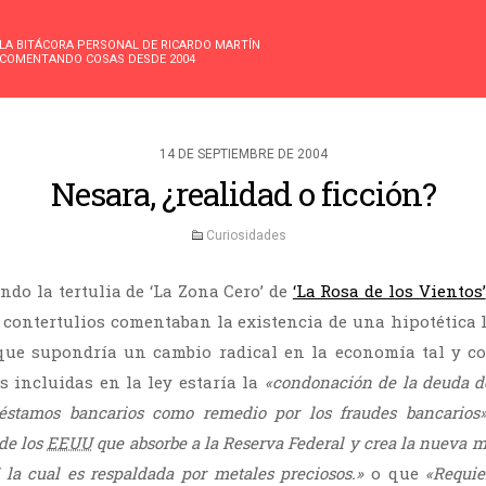
LA BITÁCORA PERSONAL DE RICARDO MARTÍN
COMENTANDO COSAS DESDE 2004
14 DE SEPTIEMBRE DE 2004
Nesara, ¿realidad o ficción?
Curiosidades
ndo la tertulia de ‘La Zona Cero’ de
‘La Rosa de los Vientos’
os contertulios comentaban la existencia de una hipotética 
 que supondría un cambio radical en la economía tal y c
s incluidas en la ley estaría la
«condonación de la deuda de
réstamos bancarios como remedio por los fraudes bancarios
de los
EEUU
que absorbe a la Reserva Federal y crea la nueva 
la cual es respaldada por metales preciosos.»
o que
«Requie