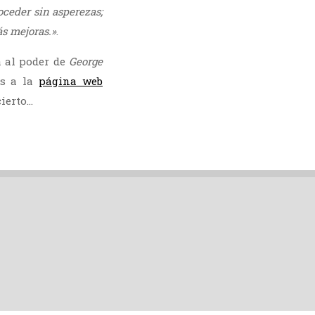
oceder sin asperezas;
s mejoras.»
.
a al poder de
George
os a la
página web
cierto…