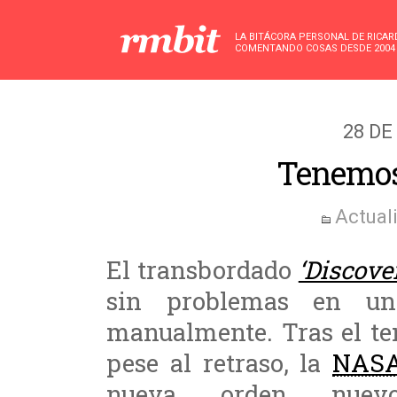
LA BITÁCORA PERSONAL DE RICA
COMENTANDO COSAS DESDE 2004
28 DE
Tenemos
Actual
El transbordado
‘Discove
sin problemas en un
manualmente. Tras el te
pese al retraso, la
NAS
nueva orden nuev