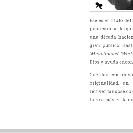
Ese es el título de
publicará su larga
una década hacie
gran público. Has
‘Microtronics’
:
‘Work
Dios y ayuda encon
Cuentan con un son
originalidad, un
reinventándose con
tuerca más en la e