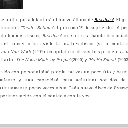
l sencillo que adelantará el nuevo álbum de
Broadcast
. El g
 duración
‘Tender Buttons’
el próximo 19 de septiembre. A pes
ndo buenos discos,
Broadcast
no son una banda demasiado
ta el momento han visto la luz tres discos (si no contam
 and Non Work’
(1997), recopilatorio de sus tres primeros
si
trarlo,
‘The Noise Made by People’
(2000) y
‘Ha Ha Sound’
(2003
ido con personalidad propia, tal vez un poco frío y herm
 talento y una capacidad para aglutinar sonidos de di
tinuamente, pocas veces vista. Cada nuevo disco de
Broadc
xperimentación con el sonido y con la voz.