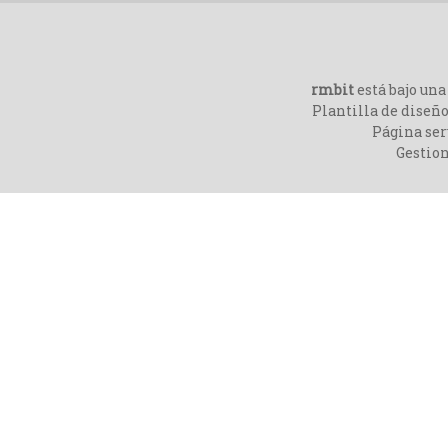
rmbit
está bajo un
Plantilla de diseño
Página ser
Gestio