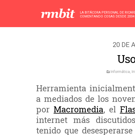
LA BITÁCORA PERSONAL DE RICA
COMENTANDO COSAS DESDE 2004
20 DE 
Uso
Informática
,
In
Herramienta inicialment
a mediados de los nove
por
Macromedia
, el
Fla
internet más discutid
tenido que desesperarse