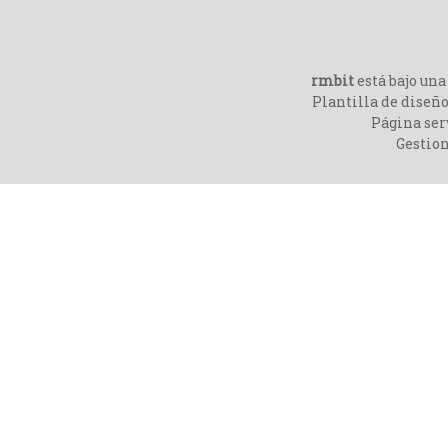
rmbit
está bajo un
Plantilla de diseño
Página ser
Gestio