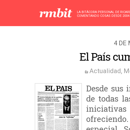
LA BITÁCORA PERSONAL DE RICA
COMENTANDO COSAS DESDE 2004
4 DE
El País cu
Actualidad
,
M
Desde sus i
de todas la
iniciativa
ofreciend
especial. 