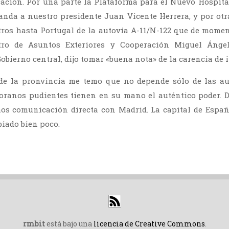
cación. Por una parte la Plataforma para el Nuevo Hospit
banda a nuestro presidente Juan Vicente Herrera, y por otra
tros hasta Portugal de la autovía A-11/N-122 que de momen
tro de Asuntos Exteriores y Cooperación Miguel Ánge
obierno central, dijo tomar «buena nota» de la carencia de 
de la pronvincia me temo que no depende sólo de las aut
oranos pudientes tienen en su mano el auténtico poder. D
s comunicación directa con Madrid. La capital de España
iado bien poco.
rmbit
está bajo una
licencia de Creative Commons
.