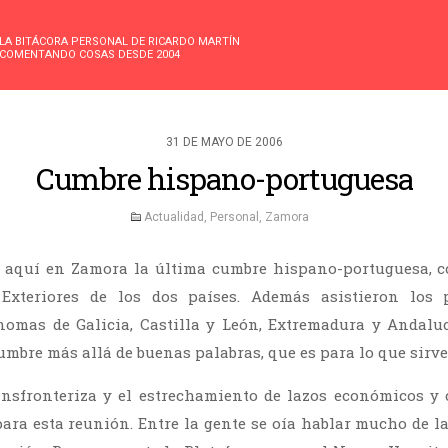
LA BITÁCORA PERSONAL DE RICARDO MARTÍN
COMENTANDO COSAS DESDE 2004
31 DE MAYO DE 2006
Cumbre hispano-portuguesa
Actualidad
,
Personal
,
Zamora
ó aquí en Zamora la última cumbre hispano-portuguesa, c
Exteriores de los dos países. Además asistieron los 
omas de Galicia, Castilla y León, Extremadura y Andaluc
umbre más allá de buenas palabras, que es para lo que sirve
nsfronteriza y el estrechamiento de lazos económicos y 
para esta reunión. Entre la gente se oía hablar mucho de la