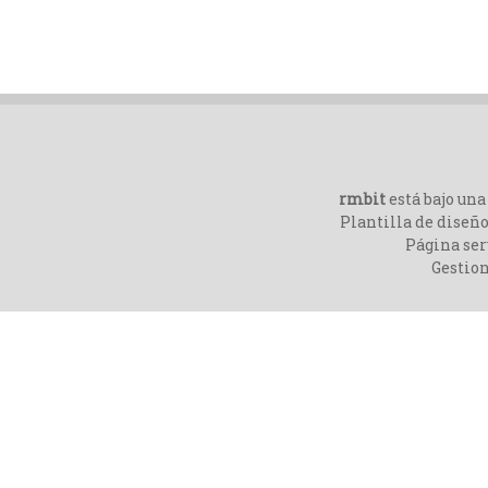
rmbit
está bajo un
Plantilla de diseño
Página ser
Gestio