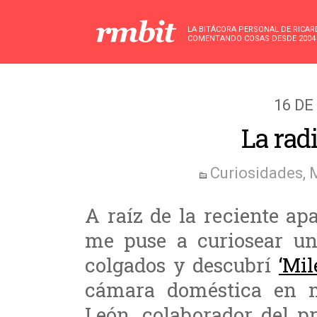
LA BITÁCORA PERSONAL DE RICA
COMENTANDO COSAS DESDE 2004
16 DE
La rad
Curiosidades
,
A raíz de la reciente ap
me puse a curiosear un
colgados y descubrí
‘Mil
cámara doméstica en m
León, colaborador del 