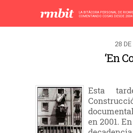
LA BITÁCORA PERSONAL DE RICA
COMENTANDO COSAS DESDE 2004
28 DE
‘En C
Esta tar
Construc
documental
en 2001. En 
decadenci