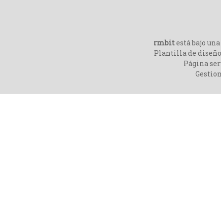
rmbit
está bajo un
Plantilla de diseño
Página ser
Gestio