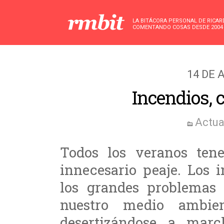
LA BITÁCORA PERSONAL DE RICA
COMENTANDO COSAS DESDE 2004
14 DE 
Incendios,
Actua
Todos los veranos ten
innecesario peaje. Los 
los grandes problemas
nuestro medio ambi
desertizándose a marc