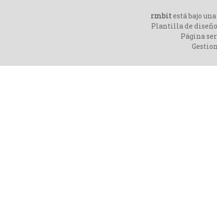
rmbit
está bajo un
Plantilla de diseño
Página ser
Gestio