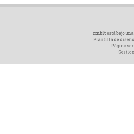
rmbit
está bajo un
Plantilla de diseño
Página ser
Gestio