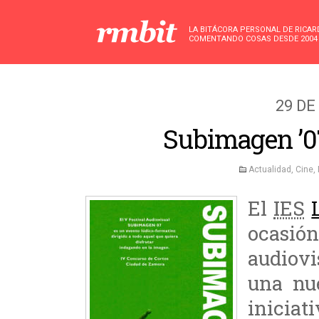
LA BITÁCORA PERSONAL DE RICA
COMENTANDO COSAS DESDE 2004
29 DE
Subimagen ’0
Actualidad
,
Cine
,
El
IES
ocasió
audiov
una nu
inicia