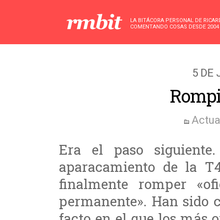
LA BITÁCORA PERSONAL DE RICA
COMENTANDO COSAS DESDE 2004
5 DE 
Rompie
Actua
Era el paso siguiente
aparacamiento de la T
finalmente romper «ofi
permanente». Han sido ca
facto en el que los más 