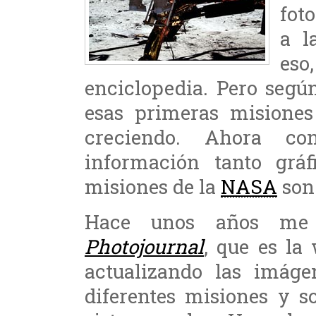
fot
a l
eso
enciclopedia. Pero segú
esas primeras misiones
creciendo. Ahora co
información tanto grá
misiones de la
NASA
son
Hace unos años me
Photojournal
, que es l
actualizando las imáge
diferentes misiones y s