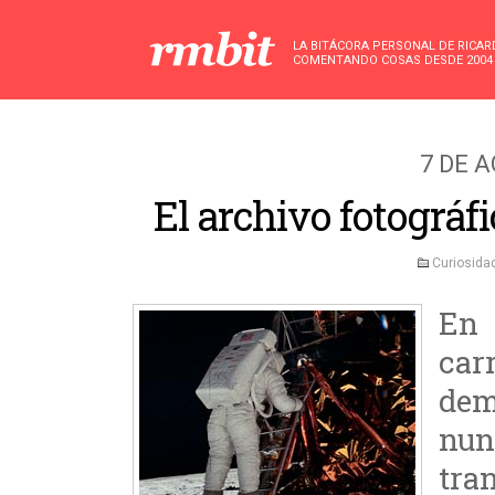
LA BITÁCORA PERSONAL DE RICA
COMENTANDO COSAS DESDE 2004
7 DE 
El archivo fotográf
Curiosida
En 
car
dem
nu
tra