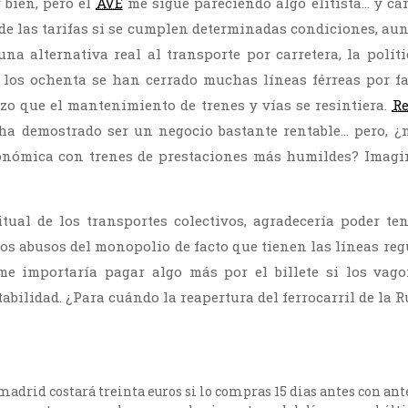
 bien, pero el
AVE
me sigue pareciendo algo elitista… y car
de las tarifas si se cumplen determinadas condiciones, aun
na alternativa real al transporte por carretera, la políti
los ochenta se han cerrado muchas líneas férreas por fal
hizo que el mantenimiento de trenes y vías se resintiera.
Re
E ha demostrado ser un negocio bastante rentable… pero, ¿
onómica con trenes de prestaciones más humildes? Imagin
ual de los transportes colectivos, agradecería poder te
os abusos del monopolio de facto que tienen las líneas reg
me importaría pagar algo más por el billete si los va
bilidad. ¿Para cuándo la reapertura del ferrocarril de la R
adrid costará treinta euros si lo compras 15 dias antes con ante