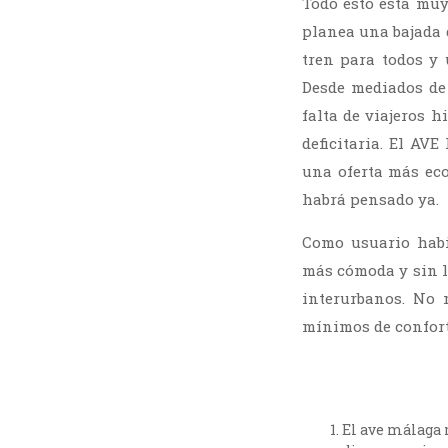
Todo esto está muy
planea una bajada 
tren para todos y u
Desde mediados de 
falta de viajeros 
deficitaria. El AV
una oferta más ec
habrá pensado ya.
Como usuario habit
más cómoda y sin l
interurbanos. No 
mínimos de conforta
El ave málaga m