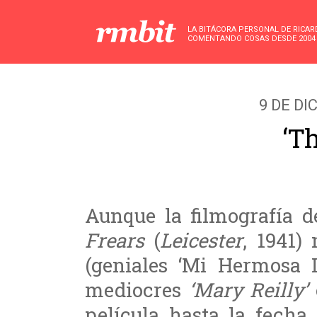
LA BITÁCORA PERSONAL DE RICA
COMENTANDO COSAS DESDE 2004
9 DE DI
‘T
Aunque la filmografía d
Frears
(
Leicester
, 1941)
(geniales ‘Mi Hermosa L
mediocres
‘Mary Reilly’
película hasta la fecha