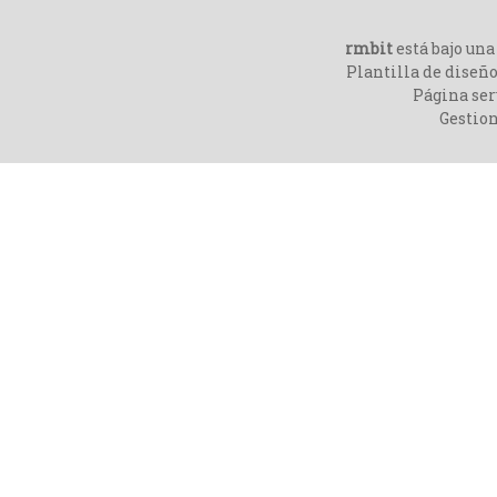
rmbit
está bajo un
Plantilla de diseño
Página ser
Gestio