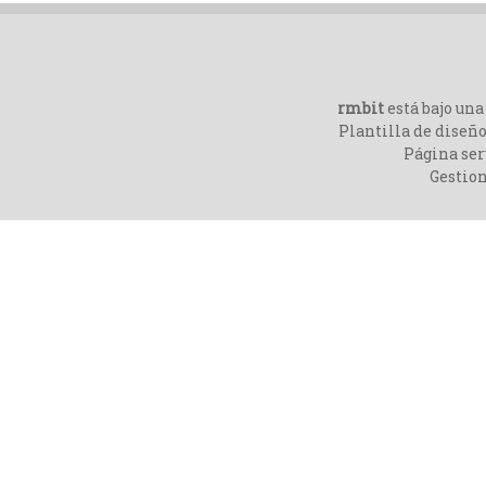
rmbit
está bajo un
Plantilla de diseño
Página ser
Gestio