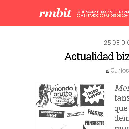
LA BITÁCORA PERSONAL DE RICA
COMENTANDO COSAS DESDE 2004
25 DE D
Actualidad bi
Curio
Mon
fan
que
dem
mu