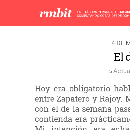
LA BITÁCORA PERSONAL DE RICA
COMENTANDO COSAS DESDE 2004
4 DE 
El 
Actua
Hoy era obligatorio hab
entre Zapatero y Rajoy. M
con el de la semana pas
contienda era prácticam
Mi intención era echa