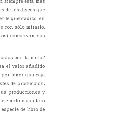
i siempre está más
as de los discos que
ente quebradizo, en
pe con sólo mirarlo.
ños) conservan sus
noslos con la mula?
ea el valor añadido
 por tener una caja
stes de producción,
sus producciones y
 ejemplo más claro
 especie de libro de