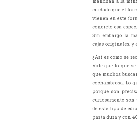
manchan a la míni
cuidado que el form
vienen en este for
concreto esa especi
Sin embargo la ma
cajas originales, 
¿Así es como se re
Vale que lo que se
que muchos buscamo
cochambrosa. Lo qu
porque son precis
curiosamente son 
de este tipo de edi
pasta dura y con 40