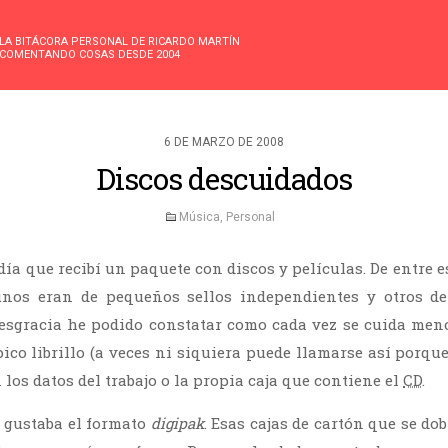
LA BITÁCORA PERSONAL DE RICARDO MARTÍN
COMENTANDO COSAS DESDE 2004
6 DE MARZO DE 2008
Discos descuidados
Música
,
Personal
 día que recibí un paquete con discos y películas. De entre 
unos eran de pequeños sellos independientes y otros de
esgracia he podido constatar como cada vez se cuida meno
ípico librillo (a veces ni siquiera puede llamarse así porque
n los datos del trabajo o la propia caja que contiene el
CD
.
 gustaba el formato
digipak
. Esas cajas de cartón que se do