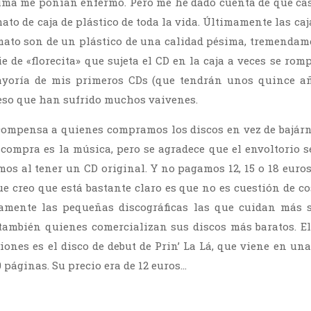
ma me ponían enfermo. Pero me he dado cuenta de que cas
ato de caja de plástico de toda la vida. Últimamente las caj
mato son de un plástico de una calidad pésima, tremendam
e de «florecita» que sujeta el CD en la caja a veces se rom
yoría de mis primeros CDs (que tendrán unos quince a
y eso que han sufrido muchos vaivenes.
compensa a quienes compramos los discos en vez de bajár
 compra es la música, pero se agradece que el envoltorio s
s al tener un CD original. Y no pagamos 12, 15 o 18 euros
e creo que está bastante claro es que no es cuestión de co
amente las pequeñas discográficas las que cuidan más 
también quienes comercializan sus discos más baratos. El
ciones es el disco de debut de Prin’ La Lá, que viene en una
 páginas. Su precio era de 12 euros…