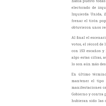
había puesto todas
electorado de izq
Izquierda Unida,
E
frenar el tirón po
obtuvieron unos res
Al final el escenar
votos, el récord de
con 153 escaños y 
algo estas cifras,
lo son aún más desp
En último término
mantener el tipo 
manifestaciones ca
Gobierno y contra 
hubieran sido las 