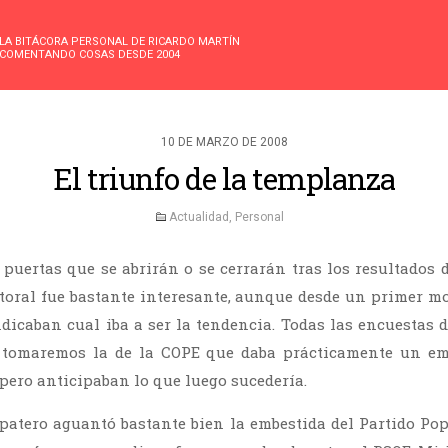
LA BITÁCORA PERSONAL DE RICARDO MARTÍN
COMENTANDO COSAS DESDE 2004
10 DE MARZO DE 2008
El triunfo de la templanza
Actualidad
,
Personal
 puertas que se abrirán o se cerrarán tras los resultados d
ctoral fue bastante interesante, aunque desde un primer 
ndicaban cual iba a ser la tendencia. Todas las encuestas
 tomaremos la de la COPE que daba prácticamente un em
 pero anticipaban lo que luego sucedería.
apatero aguantó bastante bien la embestida del Partido Po