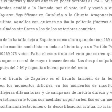
 sus fuerzas y medios afines en poder derrotar al PSOE. Mi 
uierdas acudió a la llamada por el voto útil y vació a o
squerra Republicana
en Cataluña o la Chunta Aragonesis
pulista. Aquellos con quienes no iba la película (fuerzas
ultados similares a los de los anteriores comicios.
io de la batalla dejó a Zapatero como claro ganador con 169 
 la formación socialista en toda su historia y a un Partido P
10.169.973 votos. Falta el escrutinio del voto por correo q
 aunque carecerá de mayor trascendencia. Las dos principale
ués del 9-M y fagocitan buena parte del resto.
 el triunfo de Zapatero es el triunfo también de la te
en los momentos difíciles, en los momentos de insulto
llejeras difamatorias y de campañas de inédita dureza y v
prácticamente todas sus medidas importantes. Eso es un mér
contramanifestaciones o la descalificación mútua. Lo más