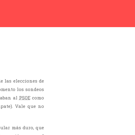
e las elecciones de
momento los sondeos
 daban al
PSOE
como
pate). Vale que no
pular más duro, que