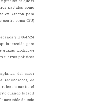
impresión es que el
tros partidos como
ta en Aragón para
 de centro como
CiU
)
escaños y 11.064.524
opular crecido, pero
ue quizás modifique
s fuerzas políticas
mplanza, del saber
s radiofónicos, de
irulencia contra el
ito cuando lo fácil
 lamentable de todo