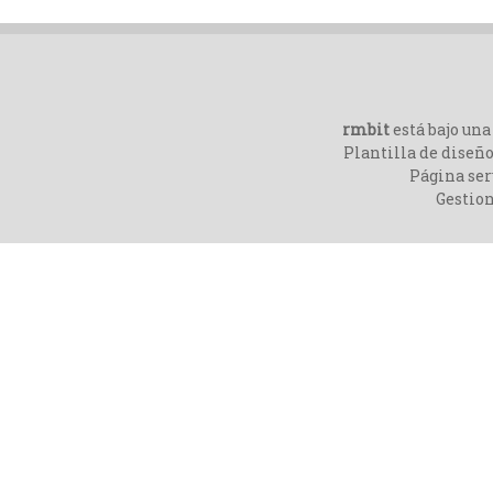
rmbit
está bajo un
Plantilla de diseño
Página ser
Gestio