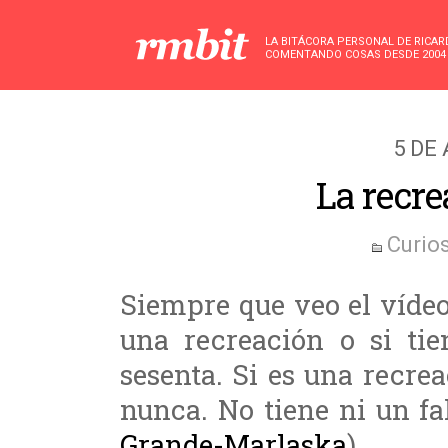
LA BITÁCORA PERSONAL DE RICA
COMENTANDO COSAS DESDE 2004
5 DE 
La recre
Curio
Siempre que veo el vídeo
una recreación o si tie
sesenta. Si es una recr
nunca. No tiene ni un fa
Grande-Marlaska
)