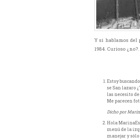
Y si hablamos del 
1984. Curioso ¿no?.
Estoy buscando 
se San lazaro 
las necesito d
Me parecen fot
Dicho por Marina
Hola MarinaEsp
menú de la izqu
manejar y sólo 