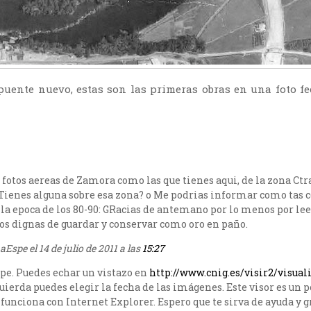
puente nuevo, estas son las primeras obras en una foto f
fotos aereas de Zamora como las que tienes aqui, de la zona Ctra
¿Tienes alguna sobre esa zona? o Me podrias informar como tas 
e la epoca de los 80-90: GRacias de antemano por lo menos por l
os dignas de guardar y conservar como oro en paño.
Espe el 14 de julio de 2011 a las
15:27
e. Puedes echar un vistazo en
http://www.cnig.es/visir2/visual
ierda puedes elegir la fecha de las imágenes. Este visor es un 
funciona con Internet Explorer. Espero que te sirva de ayuda y gr