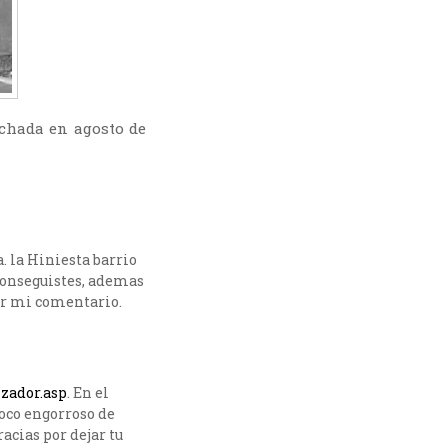
echada en agosto de
. la Hiniesta barrio
conseguistes, ademas
eer mi comentario.
izador.asp
. En el
poco engorroso de
acias por dejar tu