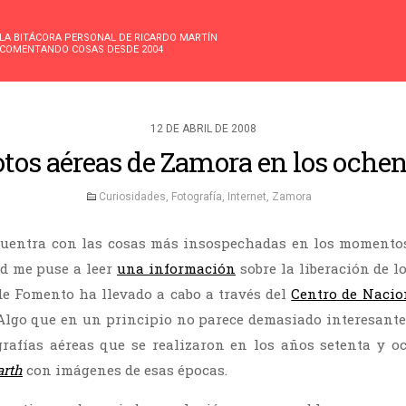
LA BITÁCORA PERSONAL DE RICARDO MARTÍN
COMENTANDO COSAS DESDE 2004
12 DE ABRIL DE 2008
otos aéreas de Zamora en los ochen
Curiosidades
,
Fotografía
,
Internet
,
Zamora
cuentra con las cosas más insospechadas en los momento
d me puse a leer
una información
sobre la liberación de l
de Fomento ha llevado a cabo a través del
Centro de Nacio
Algo que en un principio no parece demasiado interesante
grafías aéreas que se realizaron en los años setenta y 
arth
con imágenes de esas épocas.