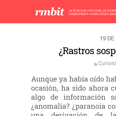
LA BITÁCORA PERSONAL DE RICA
COMENTANDO COSAS DESDE 2004
19 DE
¿Rastros sosp
Curios
Aunque ya había oído hab
ocasión, ha sido ahora 
algo de información s
¿anomalía? ¿paranoia co
una derivación de l