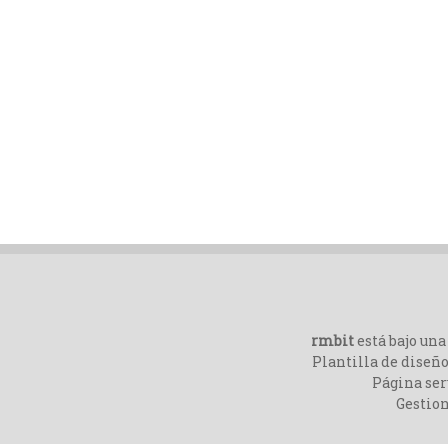
rmbit
está bajo un
Plantilla de diseño
Página ser
Gestio