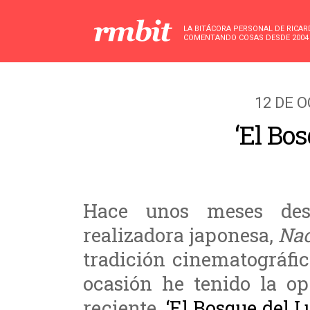
LA BITÁCORA PERSONAL DE RICA
COMENTANDO COSAS DESDE 2004
12 DE 
‘El Bos
Hace unos meses de
realizadora japonesa,
Na
tradición cinematográfic
ocasión he tenido la o
reciente,
‘El Bosque del L