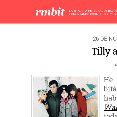
LA BITÁCORA PERSONAL DE RICA
COMENTANDO COSAS DESDE 2004
26 DE N
Tilly 
He 
bit
hab
Wal
tod