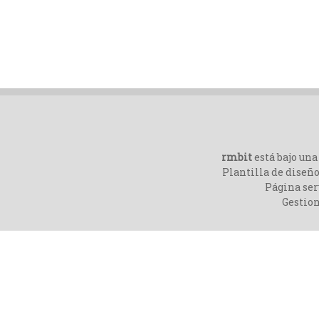
rmbit
está bajo un
Plantilla de diseño
Página ser
Gestio