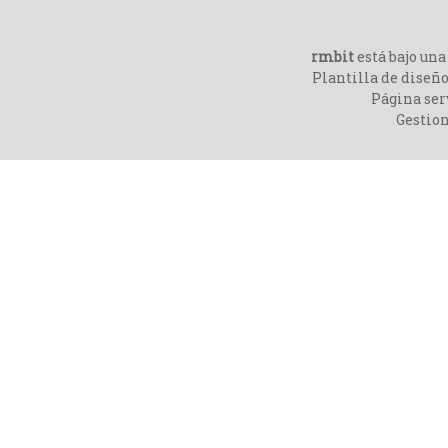
rmbit
está bajo un
Plantilla de diseño
Página ser
Gestio