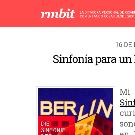
LA BITÁCORA PERSONAL DE RICA
COMENTANDO COSAS DESDE 2004
16 DE
Sinfonía para un 
Mi 
Sin
cur
son
en 